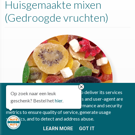
Huisgemaakte mixen
(Gedroogde vruchten)
This site uses cookies from Google to deliver its services
Op zoek naar een leuk
and to analyze traffic. Your IP address and user-agent are
geschenk? Bestel het
hier
.
shared with Google along with performance and security
metrics to ensure quality of service, generate usage
Fruit Mix
statistics, and to detect and address abuse.
LEARN MORE
GOT IT