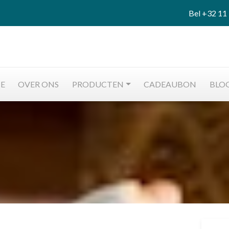
Bel
+32 11 
E
OVER ONS
PRODUCTEN
CADEAUBON
BLO