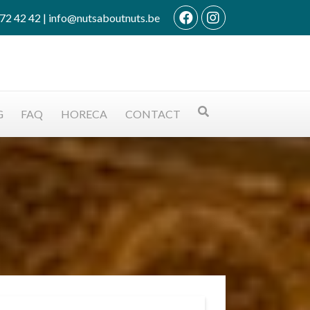
72 42 42
|
info@nutsaboutnuts.be
G
FAQ
HORECA
CONTACT