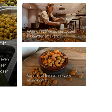
Waarom verse noten zoveel
lekkerder smaken
of:
 even
 een
kozen
Cajun mix! Een smaakvolle
nieuwkomer.