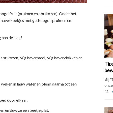
ogd fruit (pruimen en abrikozen). Onder het
 haverkoekjes met gedroogde pruimen en
g aan de slag?
abrikozen, 60g havermeel, 60g havervlokken en
Tip
bew
Bij 
s weken in lauw water en blend daarna tot een
onze 
M…
oed door elkaar.
en en duw ze een beetje plat.