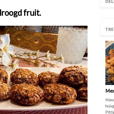
DEL
roogd fruit.
TRE
Mex
Nieu
huis
Pitt