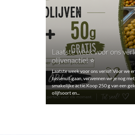
Laatste week voor ons verl
olijvenactie! ⭐
Laatste week voor ons verlof!Voor we er
tussenuit gaan, verwennen we je nog met
smakelijke actie.Koop 250 g van een ge
olijfsoort en...