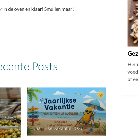
 in de oven en klaar! Smullen maar!
Gez
cente Posts
Het 
voed
of e
Jaarlijkse vakantie 2026