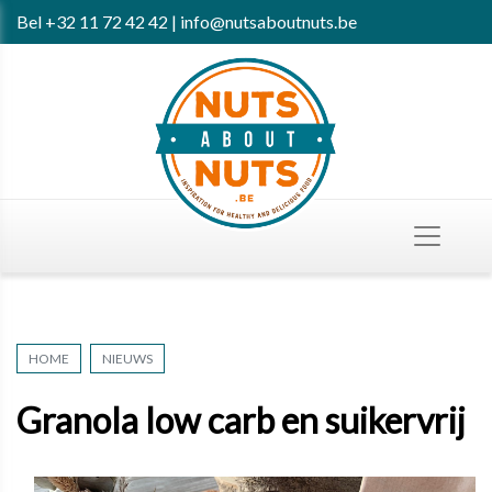
Bel
+32 11 72 42 42
|
info@nutsaboutnuts.be
HOME
NIEUWS
Granola low carb en suikervrij