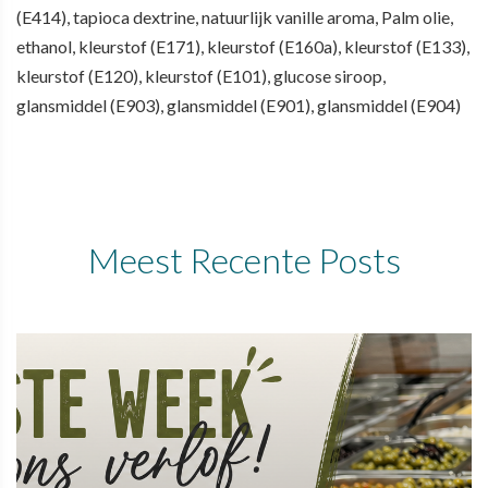
(E414), tapioca dextrine, natuurlijk vanille aroma, Palm olie,
ethanol, kleurstof (E171), kleurstof (E160a), kleurstof (E133),
kleurstof (E120), kleurstof (E101), glucose siroop,
glansmiddel (E903), glansmiddel (E901), glansmiddel (E904)
Meest Recente Posts