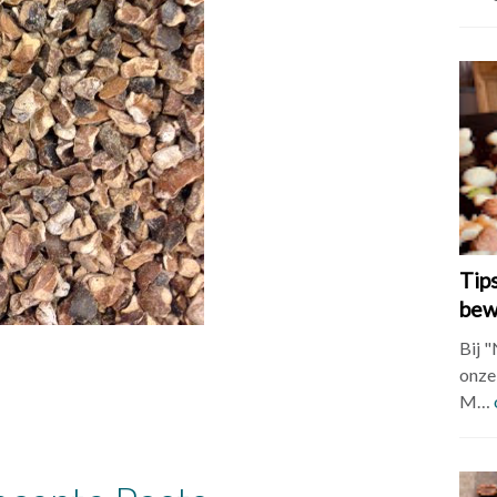
Tip
bew
Bij 
onze 
M…