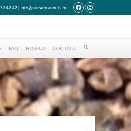
72 42 42
|
info@nutsaboutnuts.be
G
FAQ
HORECA
CONTACT