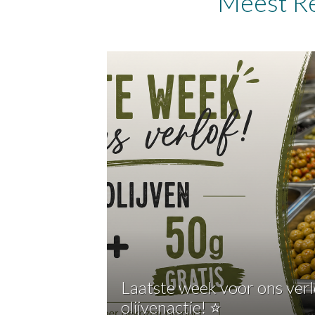
Meest Re
Laatste week voor ons verl
olijvenactie! ⭐