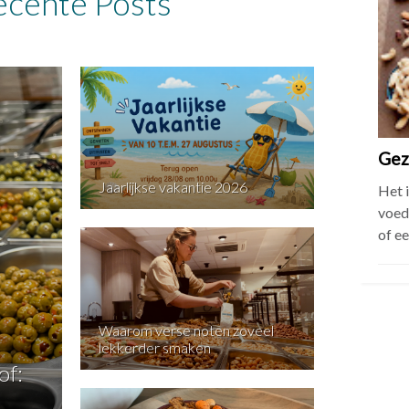
cente Posts
Gez
Jaarlijkse vakantie 2026
Het 
voed
of e
Waarom verse noten zoveel
lekkerder smaken
of: