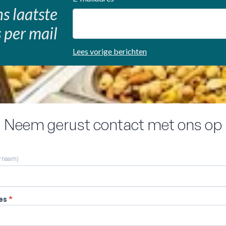
s laatste
 per mail
Lees vorige berichten