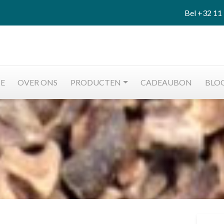
Bel
+32 11 
E
OVER ONS
PRODUCTEN
CADEAUBON
BLO