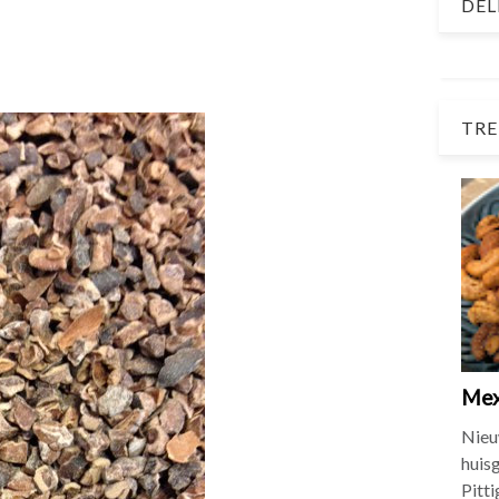
DEL
TRE
Mex
Nieu
huis
Pitt