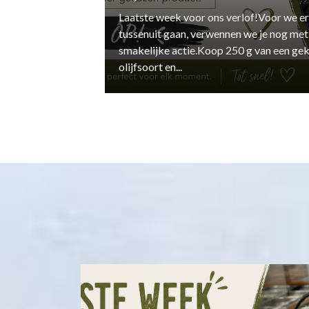
Laatste week voor ons verlof!Voor we er
tussenuit gaan, verwennen we je nog met
smakelijke actie.Koop 250 g van een ge
olijfsoort en...