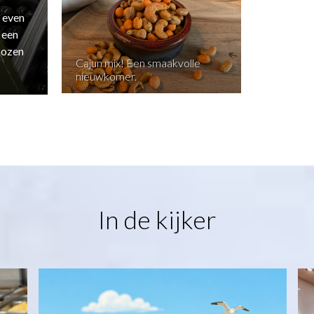
 even
 een
kozen
Cajun mix! Een smaakvolle
nieuwkomer.
In de kijker